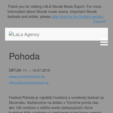
Thank you for visiting LALA Slovak Music Export. For more
information about Slovak music scene, important Slovak
festivals and artists, please
click here for the English version
.
Zatvoriť
Pohoda
DÁTUM: 11. – 13.07.2019
www.pohodafestival.sk
office@pohodafestival.sk
Festival Pohoda je najväčší hudobný a umelecký festival na
Slovensku. Každoročne na letisku v Trenčíne privíta viac
ako 160 umelcov z celého sveta zastupujúcich rôzne
hudobné štýly a bohato sú zastúpené aj iné formy umenia: