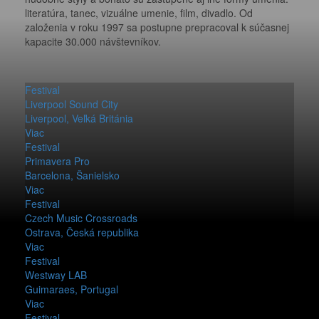
literatúra, tanec, vizuálne umenie, film, divadlo. Od
založenia v roku 1997 sa postupne prepracoval k súčasnej
kapacite 30.000 návštevníkov.
Festival
Liverpool Sound City
Liverpool, Veľká Británia
Viac
Festival
Primavera Pro
Barcelona, Šanielsko
Viac
Festival
Czech Music Crossroads
Ostrava, Česká republika
Viac
Festival
Westway LAB
Guimaraes, Portugal
Viac
Festival